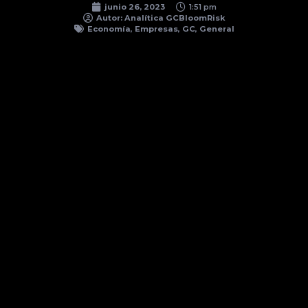
junio 26, 2023
1:51 pm
Autor:
Analítica GCBloomRisk
Economía
,
Empresas
,
GC
,
General