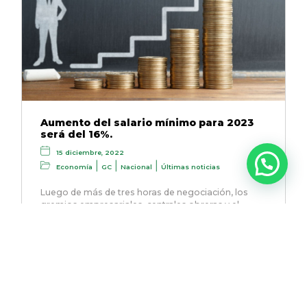
Aumento del salario mínimo para 2023
será del 16%.
15 diciembre, 2022
|
|
|
Economía
GC
Nacional
Últimas noticias
Luego de más de tres horas de negociación, los
gremios empresariales, centrales obreras y el
Gobierno Nacional llegaron por fin…
Leer más