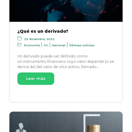
¿Qué es un derivado?
29 diciembre, 2022
|
|
|
Economía
GC
Nacional
Últimas noticias
Un derivado puede ser definido como
un instrumento financiero cuyo valor depende (o se
deriva de) del valor de otro activo, llamado…
Leer más