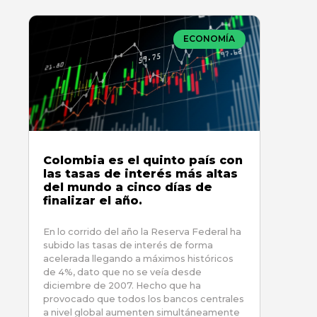
ECONOMÍA
Colombia es el quinto país con
las tasas de interés más altas
del mundo a cinco días de
finalizar el año.
En lo corrido del año la Reserva Federal ha
subido las tasas de interés de forma
acelerada llegando a máximos históricos
de 4%, dato que no se veía desde
diciembre de 2007. Hecho que ha
provocado que todos los bancos centrales
a nivel global aumenten simultáneamente