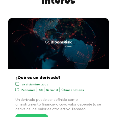
interés
¿Qué es un derivado?
29 diciembre, 2022
|
|
|
Economía
GC
Nacional
Últimas noticias
Un derivado puede ser definido como
un instrumento financiero cuyo valor depende (o se
deriva de) del valor de otro activo, llamado…