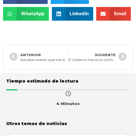
WhatsApp
LinkedIn
Email
ANTERIOR
SIGUIENTE
Estudios revelan que tres de cada cuatro personas que compraron bitcoines perdieron dinero
El Gobierno Nacional confirmó cumplimiento de 108,4% en la meta de recaudo tributario.
Tiempo estimado de lectura
4 Minutos
Otros temas de noticias