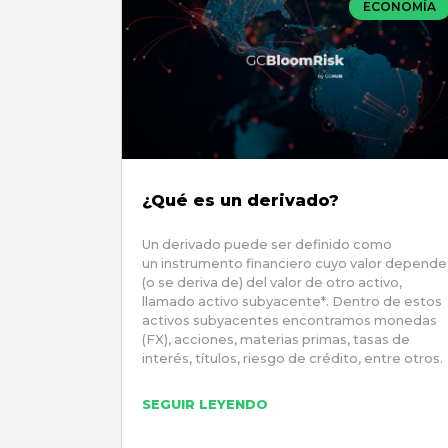
ECONOMÍA
¿Qué es un derivado?
Un derivado puede ser definido como
un instrumento financiero cuyo valor depende
(o se deriva de) del valor de otro activo,
llamado activo subyacente*. Dentro de estos
activos subyacentes encontramos monedas
(FX), acciones, materias primas, tasas de
interés, títulos, riesgo de crédito, entre otros.
SEGUIR LEYENDO