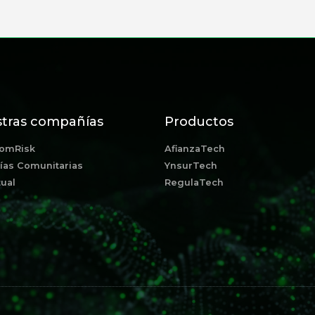
tras compañías
Productos
omRisk
AfianzaTech
ías Comunitarias
YnsurTech
ual
RegulaTech