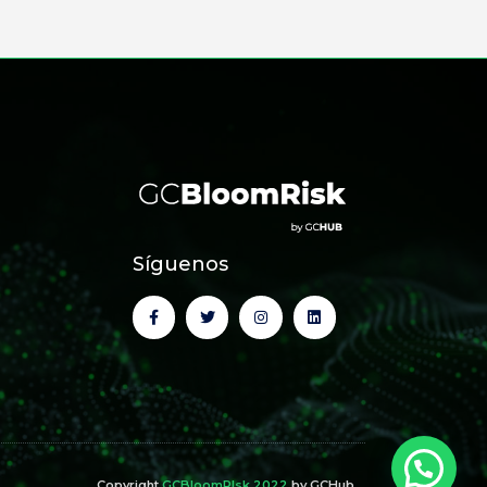
Síguenos
Copyright
GCBloomRIsk 2022
by GCHub