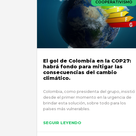
COOPERATIVISMO
El gol de Colombia en la COP27:
habrá fondo para mitigar las
consecuencias del cambio
climático.
Colombia, como presidenta del grupo, insistió
desde el primer momento en la urgencia de
brindar esta solución, sobre todo para los
países más vulnerables.
SEGUIR LEYENDO