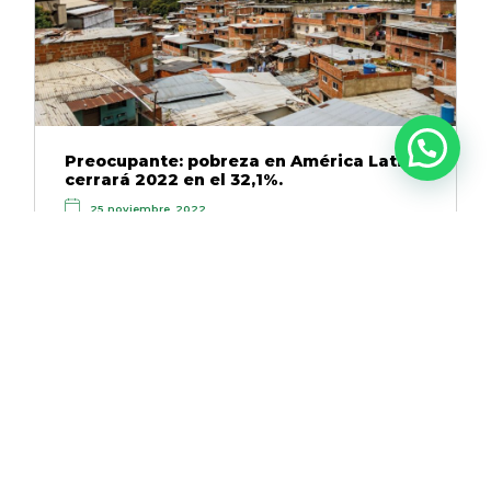
Preocupante: pobreza en América Latina
cerrará 2022 en el 32,1%.
25 noviembre, 2022
|
|
|
Economía
Empresas
GC
Últimas noticias
La Comisión Económica para América Latina y el
Caribe (Cepal) informó este jueves que el 32,1% de
la población total…
Leer más