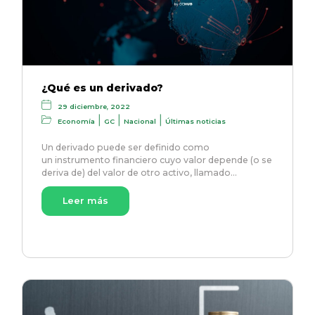
¿Qué es un derivado?
29 diciembre, 2022
|
|
|
Economía
GC
Nacional
Últimas noticias
Un derivado puede ser definido como
un instrumento financiero cuyo valor depende (o se
deriva de) del valor de otro activo, llamado…
Leer más