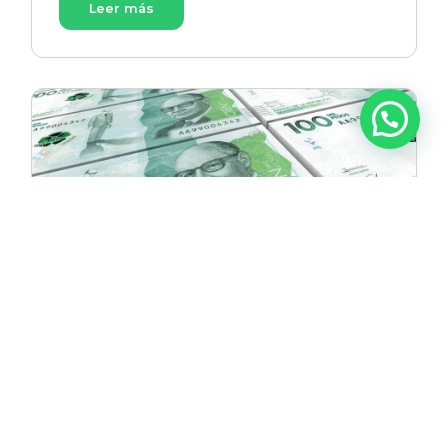
Leer más
¡Ya es una realidad! Presidente Petro
sanciona ley de reforma tributaria.
14 diciembre, 2022
|
|
|
Economía
GC
Nacional
Últimas noticias
El presidente de la República, Gustavo Petro,