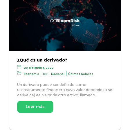
¿Qué es un derivado?
29 diciembre, 2022
|
|
|
Economía
GC
Nacional
Últimas noticias
Un derivado puede ser definido como
un instrumento financiero cuyo valor depende (o se
deriva de) del valor de otro activo, llamado…
Leer más